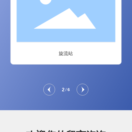
旋流站
2
/
6